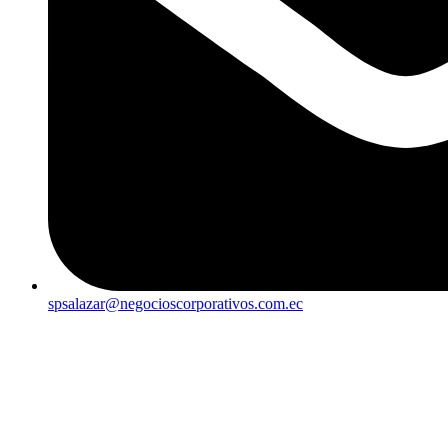
spsalazar@negocioscorporativos.com.ec